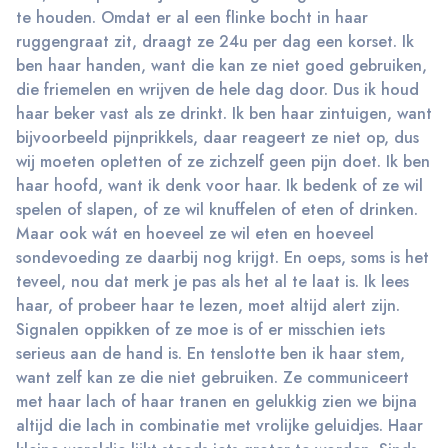
te houden. Omdat er al een flinke bocht in haar
ruggengraat zit, draagt ze 24u per dag een korset. Ik
ben haar handen, want die kan ze niet goed gebruiken,
die friemelen en wrijven de hele dag door. Dus ik houd
haar beker vast als ze drinkt. Ik ben haar zintuigen, want
bijvoorbeeld pijnprikkels, daar reageert ze niet op, dus
wij moeten opletten of ze zichzelf geen pijn doet. Ik ben
haar hoofd, want ik denk voor haar. Ik bedenk of ze wil
spelen of slapen, of ze wil knuffelen of eten of drinken.
Maar ook wát en hoeveel ze wil eten en hoeveel
sondevoeding ze daarbij nog krijgt. En oeps, soms is het
teveel, nou dat merk je pas als het al te laat is. Ik lees
haar, of probeer haar te lezen, moet altijd alert zijn.
Signalen oppikken of ze moe is of er misschien iets
serieus aan de hand is. En tenslotte ben ik haar stem,
want zelf kan ze die niet gebruiken. Ze communiceert
met haar lach of haar tranen en gelukkig zien we bijna
altijd die lach in combinatie met vrolijke geluidjes. Haar