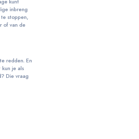
age kunt
dige inbreng
 te stoppen,
r of van de
 te redden. En
 kun je als
d? Die vraag