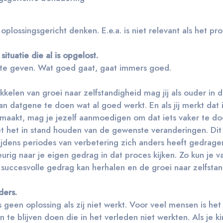
plossingsgericht denken. E.e.a. is niet relevant als het pro
situatie die al is opgelost.
t te geven. Wat goed gaat, gaat immers goed.
kelen van groei naar zelfstandigheid mag jij als ouder in 
 datgene te doen wat al goed werkt. En als jij merkt dat i
r maakt, mag je jezelf aanmoedigen om dat iets vaker te d
met het in stand houden van de gewenste veranderingen. Dit
tijdens periodes van verbetering zich anders heeft gedrage
rig naar je eigen gedrag in dat proces kijken. Zo kun je va
t succesvolle gedrag kan herhalen en de groei naar zelfsta
ders.
s geen oplossing als zij niet werkt. Voor veel mensen is h
te blijven doen die in het verleden niet werkten. Als je ki