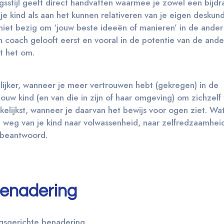
gsstijl geeft direct handvatten waarmee je zowel een bijdr
e kind als aan het kunnen relativeren van je eigen deskun
niet bezig om ‘jouw beste ideeën of manieren’ in de ander
n coach gelooft eerst en vooral in de potentie van de ande
t het om.
lijker, wanneer je meer vertrouwen hebt (gekregen) in de
uw kind (en van die in zijn of haar omgeving) om zichzelf
elijkst, wanneer je daarvan het bewijs voor ogen ziet. Wat
weg van je kind naar volwassenheid, naar zelfredzaamhei
 beantwoord.
benadering
ngsgerichte benadering