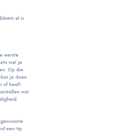
bleem al is
de eerste
ets wat je
oen. Op die
 kun je doen
n of heeft
ststellen wat
ndigheid
et gewoonte
nd een tip