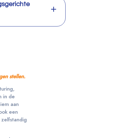
gsgerichte
en stellen.
turing,
n in de
niem aan
 ook een
 zelfstandig