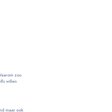
 Waarom zou
fs willen
kind maar ook