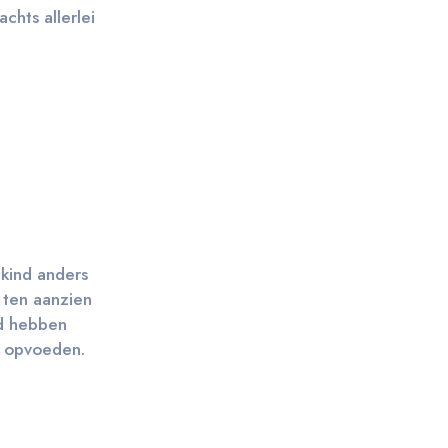
chts allerlei
gkind anders
 ten aanzien
ed hebben
n opvoeden.