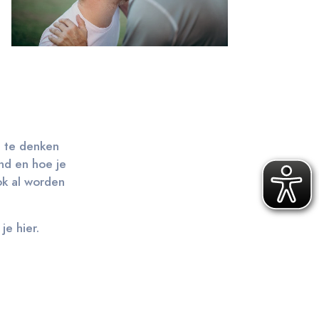
a te denken
ind en hoe je
ok al worden
e hier.