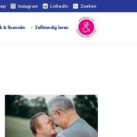
oep
Instagram
LinkedIn
Zoeken
search
k & financiën
Zelfstandig leven