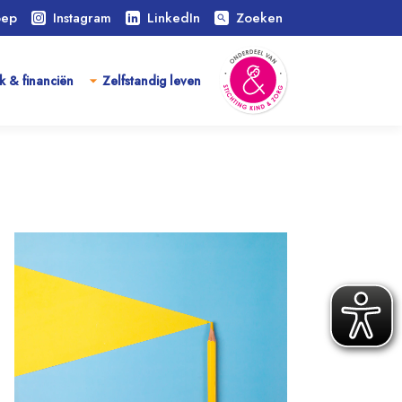
oep
Instagram
LinkedIn
Zoeken
search
k & financiën
Zelfstandig leven