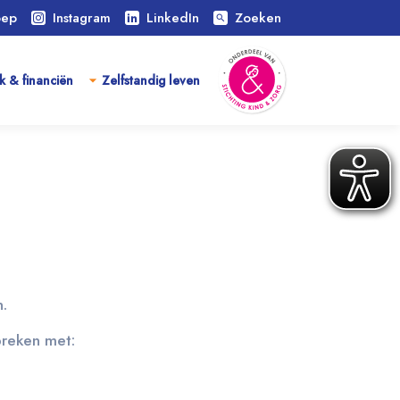
oep
Instagram
LinkedIn
Zoeken
search
k & financiën
Zelfstandig leven
n.
spreken met: