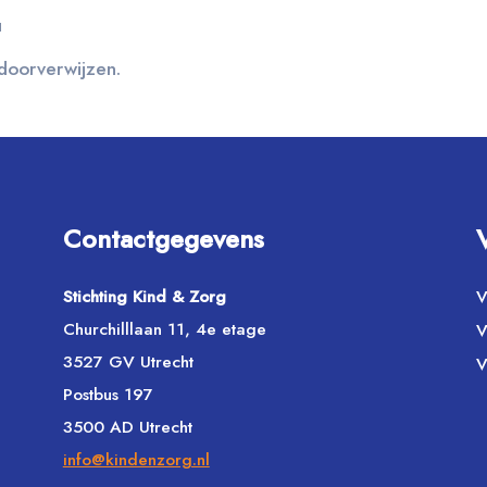
u
 doorverwijzen.
Contactgegevens
Stichting Kind & Zorg
V
Churchilllaan 11, 4e etage
V
3527 GV Utrecht
V
Postbus 197
3500 AD Utrecht
info@kindenzorg.nl