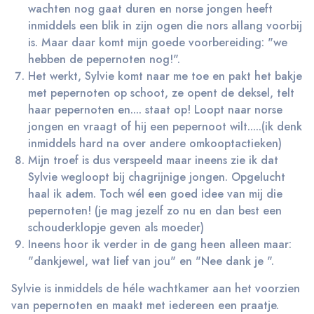
wachten nog gaat duren en norse jongen heeft
inmiddels een blik in zijn ogen die nors allang voorbij
is. Maar daar komt mijn goede voorbereiding: "we
hebben de pepernoten nog!".
Het werkt, Sylvie komt naar me toe en pakt het bakje
met pepernoten op schoot, ze opent de deksel, telt
haar pepernoten en.... staat op! Loopt naar norse
jongen en vraagt of hij een pepernoot wilt.....(ik denk
inmiddels hard na over andere omkooptactieken)
Mijn troef is dus verspeeld maar ineens zie ik dat
Sylvie wegloopt bij chagrijnige jongen. Opgelucht
haal ik adem. Toch wél een goed idee van mij die
pepernoten! (je mag jezelf zo nu en dan best een
schouderklopje geven als moeder)
Ineens hoor ik verder in de gang heen alleen maar:
"dankjewel, wat lief van jou" en "Nee dank je ".
Sylvie is inmiddels de héle wachtkamer aan het voorzien
van pepernoten en maakt met iedereen een praatje.