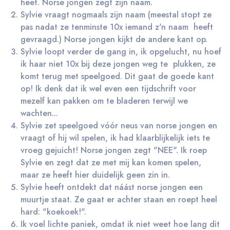
heet. Norse jongen zegt zijn naam.
Sylvie vraagt nogmaals zijn naam (meestal stopt ze
pas nadat ze tenminste 10x iemand z'n naam heeft
gevraagd.) Norse jongen kijkt de andere kant op.
Sylvie loopt verder de gang in, ik opgelucht, nu hoef
ik haar niet 10x bij deze jongen weg te plukken, ze
komt terug met speelgoed. Dit gaat de goede kant
op! Ik denk dat ik wel even een tijdschrift voor
mezelf kan pakken om te bladeren terwijl we
wachten...
Sylvie zet speelgoed vóór neus van norse jongen en
vraagt of hij wil spelen, ik had klaarblijkelijk iets te
vroeg gejuicht! Norse jongen zegt "NEE". Ik roep
Sylvie en zegt dat ze met mij kan komen spelen,
maar ze heeft hier duidelijk geen zin in.
Sylvie heeft ontdekt dat náást norse jongen een
muurtje staat. Ze gaat er achter staan en roept heel
hard: "koekoek!".
Ik voel lichte paniek, omdat ik niet weet hoe lang dit