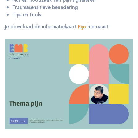
Traumasensitieve benadering
Tips en tools
Je download de informatiekaart
Pijn
hiernaast!