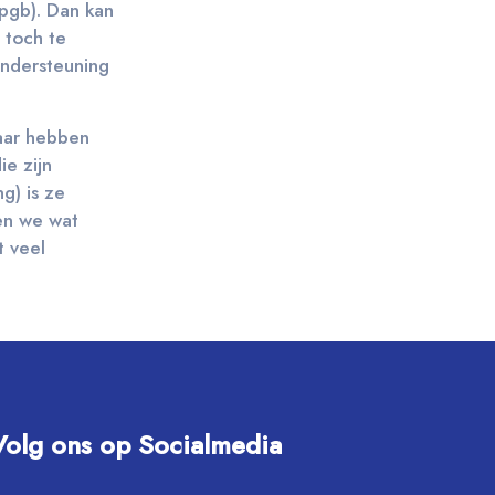
(pgb). Dan kan
 toch te
ondersteuning
Daar hebben
ie zijn
g) is ze
den we wat
t veel
Volg ons op Socialmedia