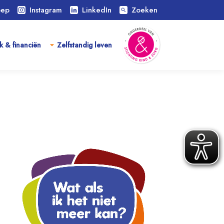
oep
Instagram
LinkedIn
Zoeken
search
k & financiën
Zelfstandig leven