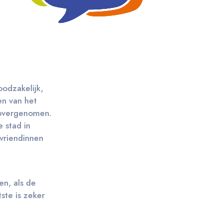
oodzakelijk,
en van het
j overgenomen.
 stad in
 vriendinnen
n, als de
tste is zeker