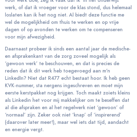
voor werk doe, zeg ik vaak dat ik ‘in het onderwijs’
werk, of dat ik vroeger voor de klas stond, dus helemaal
loslaten kan ik het nog niet. Al biedt deze functie me
wel de mogelijkheid om thuis te werken en op vrije
dagen of op avonden te werken om te compenseren
voor mijn afwezigheid.
Daarnaast probeer ik sinds een aantal jaar de medische-
en afsprakenkant van de zorg zoveel mogelijk als
‘gewoon werk’ te beschouwen, en dat is precies de
reden dat ik dit werk heb toegevoegd aan m'n
LinkedIn? Niet dat R477 echt bestaat hoor. Ik heb geen
KVK-nummer, sta nergens ingeschreven en moet mijn
eerste kerstpakket nog krijgen. Toch maakt zoiets kleins
als Linkedin het voor mij makkelijker om te beseffen dat
al die afspraken en al het regelwerk niet ‘gewoon’ of
‘normaal’ zijn. Zeker ook niet ‘knap’ of ‘inspirerend’
(daarover later meer!), maar wel iets dat tijd, aandacht
en energie vergt.