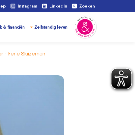
oep
Instagram
LinkedIn
Zoeken
search
k & financiën
Zelfstandig leven
r - Irene Sluizeman