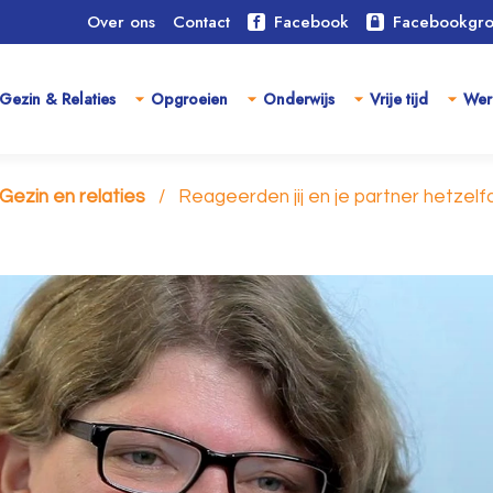
Over ons
Contact
Facebook
Facebookgr
Gezin & Relaties
Opgroeien
Onderwijs
Vrije tijd
Wer
Gezin en relaties
Reageerden jij en je partner hetze