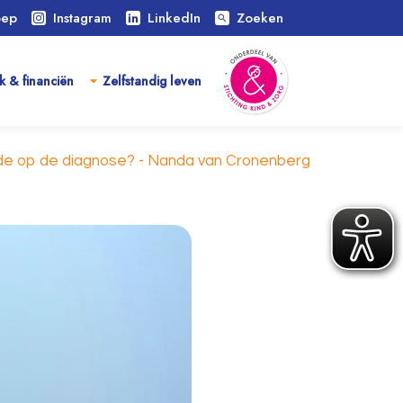
oep
Instagram
LinkedIn
Zoeken
search
k & financiën
Zelfstandig leven
lfde op de diagnose? - Nanda van Cronenberg