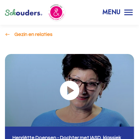
MENU
Gezin en relaties
Henriëtte Doensen - Dochter met IASD, klassiek