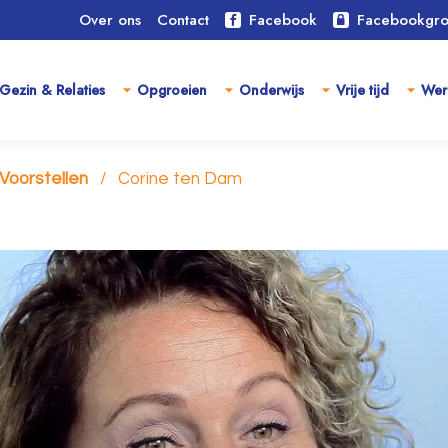
Over ons
Contact
Facebook
Facebookgr
Gezin & Relaties
Opgroeien
Onderwijs
Vrije tijd
Wer
Voorstellen
Corine ten Dam