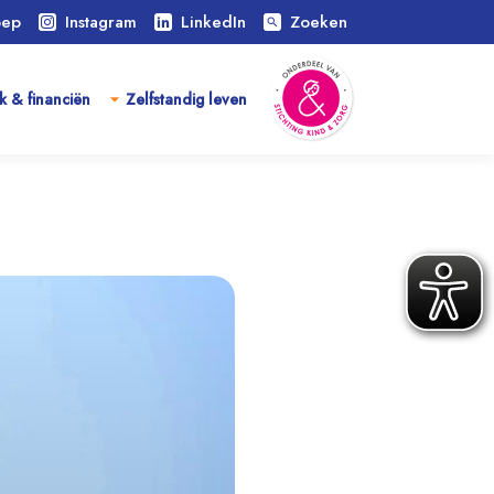
oep
Instagram
LinkedIn
Zoeken
search
k & financiën
Zelfstandig leven