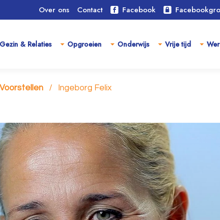
Over ons
Contact
Facebook
Facebookgr
Gezin & Relaties
Opgroeien
Onderwijs
Vrije tijd
Wer
Voorstellen
Ingeborg Felix