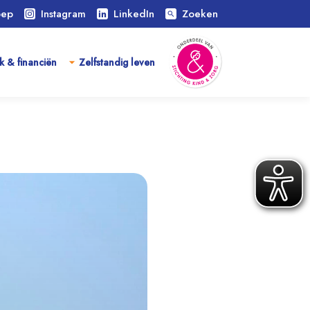
oep
Instagram
LinkedIn
Zoeken
search
k & financiën
Zelfstandig leven