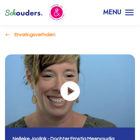
MENU
Ervaringsverhalen
Nelleke Joolink - Dochter Ernstig Meervoudig