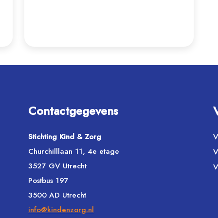
Contactgegevens
Stichting Kind & Zorg
V
Churchilllaan 11, 4e etage
V
3527 GV Utrecht
V
Postbus 197
3500 AD Utrecht
info@kindenzorg.nl