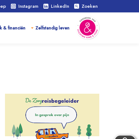
oep
Instagram
LinkedIn
Zoeken
search
k & financiën
Zelfstandig leven