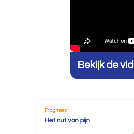
Bekijk de vi
Fragment
Het nut van pijn