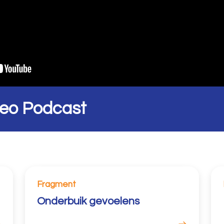
deo Podcast
Fragment
Onderbuik gevoelens