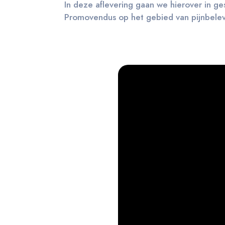
In deze aflevering gaan we hierover in ge
Promovendus op het gebied van pijnbelevi