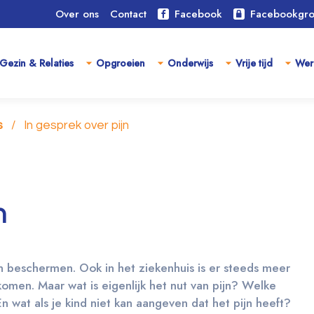
Over ons
Contact
Facebook
Facebookgr
Gezin & Relaties
Opgroeien
Onderwijs
Vrije tijd
Wer
s
In gesprek over pijn
n
pijn beschermen. Ook in het ziekenhuis is er steeds meer
komen. Maar wat is eigenlijk het nut van pijn? Welke
En wat als je kind niet kan aangeven dat het pijn heeft?