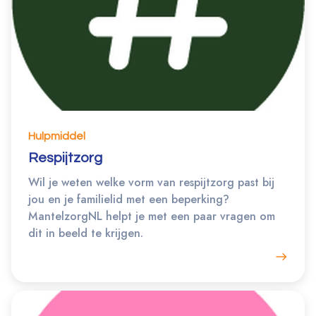
Hulpmiddel
Respijtzorg
Wil je weten welke vorm van respijtzorg past bij
jou en je familielid met een beperking?
MantelzorgNL helpt je met een paar vragen om
dit in beeld te krijgen.