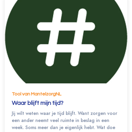
Tool van MantelzorgNL
Waar blijft mijn tijd?
Jij wilt weten waar je tijd blijft. Want zorgen voor
een ander neemt veel ruimte in beslag in een
week. Soms meer dan je eigenlijk hebt. Wat doe