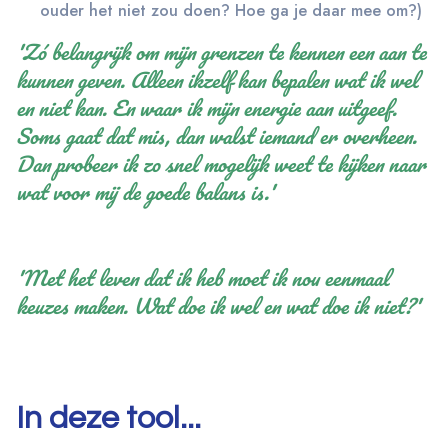
ouder het niet zou doen? Hoe ga je daar mee om?)
'Zó belangrijk om mijn grenzen te kennen een aan te
kunnen geven. Alleen ikzelf kan bepalen wat ik wel
en niet kan. En waar ik mijn energie aan uitgeef.
Soms gaat dat mis, dan walst iemand er overheen.
Dan probeer ik zo snel mogelijk weet te kijken naar
wat voor mij de goede balans is.'
'Met het leven dat ik heb moet ik nou eenmaal
keuzes maken. Wat doe ik wel en wat doe ik niet?'
In deze tool...