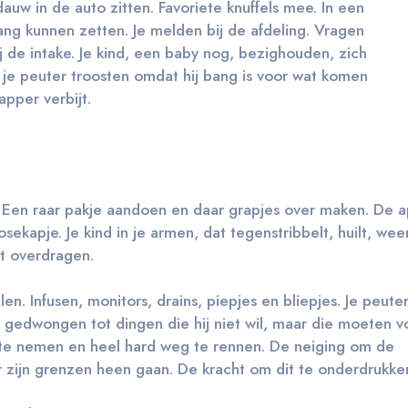
auw in de auto zitten. Favoriete knuffels mee. In een
ang kunnen zetten. Je melden bij de afdeling. Vragen
de intake. Je kind, een baby nog, bezighouden, zich
 je peuter troosten omdat hij bang is voor wat komen
dapper verbijt.
 Een raar pakje aandoen en daar grapjes over maken. De a
sekapje. Je kind in je armen, dat tegenstribbelt, huilt, wee
et overdragen.
en. Infusen, monitors, drains, piepjes en bliepjes. Je peuter
d gedwongen tot dingen die hij niet wil, maar die moeten vo
 te nemen en heel hard weg te rennen. De neiging om de
 zijn grenzen heen gaan. De kracht om dit te onderdrukke