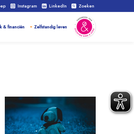
oep
Instagram
LinkedIn
Zoeken
search
k & financiën
Zelfstandig leven