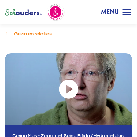
MENU
Gezin en relaties
Corina Mos - Zoon met Spina Bifida / Hydrocefalus