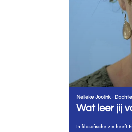
Nelleke Joolink - Docht
Wat leer jij 
In filosofische zin heef