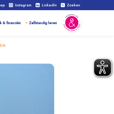
oep
Instagram
LinkedIn
Zoeken
search
k & financiën
Zelfstandig leven
link