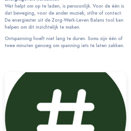
Wat helpt om op te laden, is persoonlijk. Voor de één is
dat beweging, voor de ander muziek, stilte of contact.
De energiester uit de Zorg-Werk-Leven Balans tool kan
helpen om dit inzichtelijk te maken.
Ontspanning hoeft niet lang te duren. Soms zijn één of
twee minuten genoeg om spanning iets te laten zakken.