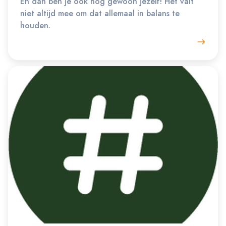
En dan ben je ook nog gewoon jezelf! Het valt
niet altijd mee om dat allemaal in balans te
houden.