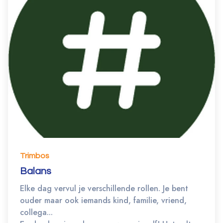
Trimbos
Balans
Elke dag vervul je verschillende rollen. Je bent
ouder maar ook iemands kind, familie, vriend,
collega...