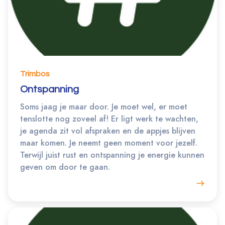
Trimbos
Ontspanning
Soms jaag je maar door. Je moet wel, er moet
tenslotte nog zoveel af! Er ligt werk te wachten,
je agenda zit vol afspraken en de appjes blijven
maar komen. Je neemt geen moment voor jezelf.
Terwijl juist rust en ontspanning je energie kunnen
geven om door te gaan.