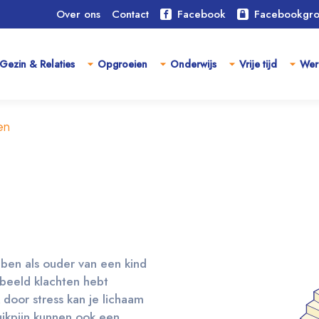
Over ons
Contact
Facebook
Facebookgr
Gezin & Relaties
Opgroeien
Onderwijs
Vrije tijd
Wer
en
bben als ouder van een kind
rbeeld klachten hebt
 door stress kan je lichaam
uikpijn kunnen ook een