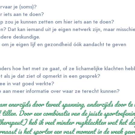
rvaar je (soms)?
r iets aan te doen?
ap zou je kunnen zetten om hier iets aan te doen?
en? Dat kan iemand uit je eigen netwerk zijn, maar misschi
andere deskundige.
r om je eigen lijf en gezondheid óók aandacht te geven
uders hoe het met ze gaat, of ze lichamelijke klachten he
t als je dat ziet of opmerkt in een gesprek?
mee in wat goed werkte?
 aan meer informatie over waar ze terecht kunnen?
am enerzijds door teveel spanning, anderzijds door te 
tillen. Door een combinatie van de juiste sportoefenin
herapeut) heb ik veel minder rugklachten wat het dag
aast is het sporten een vast moment in de week gewo