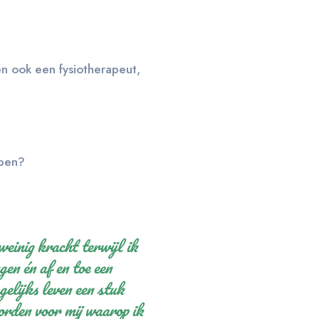
en ook een fysiotherapeut,
bben?
weinig kracht terwijl ik
gen én af en toe een
elijks leven een stuk
rden voor mij waarop ik