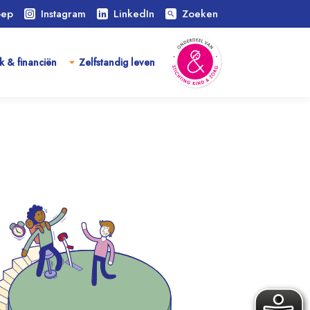
oep
Instagram
LinkedIn
Zoeken
search
k & financiën
Zelfstandig leven