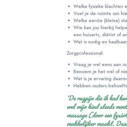
Welke fysieke klachten e
Voel je de ruimte om hie
Welke eerste (kleine) st
Wie kan jou hierbij help
een huisarts, diëtist of 
Wat is nodig en haalbaa
Zorgprofessional:
Vraag je wel eens aan o
Benoem je het wel of nie
Wat is je ervaring daar
Hebben ouders behoefte
'De rugpijn die ik had kw
wel mijn kind steeds moet 
massage (door een fysiot
makkelijker maakt. Daarn