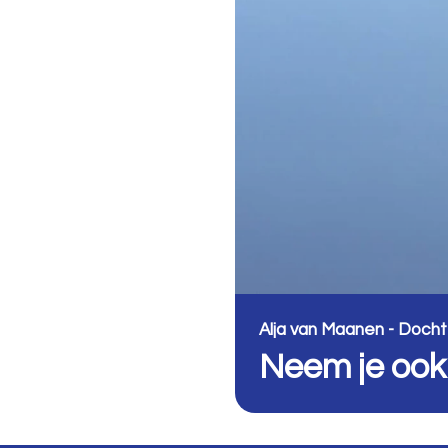
Alja van Maanen - Doch
Neem je ook d