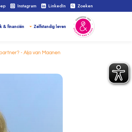
oep
Instagram
LinkedIn
Zoeken
search
k & financiën
Zelfstandig leven
 partner? - Alja van Maanen