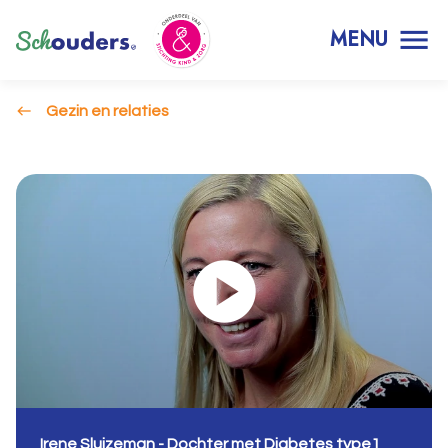
MENU
Gezin en relaties
Irene Sluizeman - Dochter met Diabetes type1