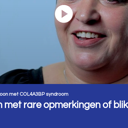
- Zoon met COL4A3BP syndroom
 met rare opmerkingen of bli