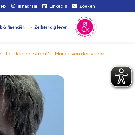
oep
Instagram
LinkedIn
Zoeken
search
k & financiën
Zelfstandig leven
of blikken op straat? - Marjan van der Velde