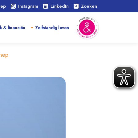
oep
Instagram
LinkedIn
Zoeken
search
k & financiën
Zelfstandig leven
chep