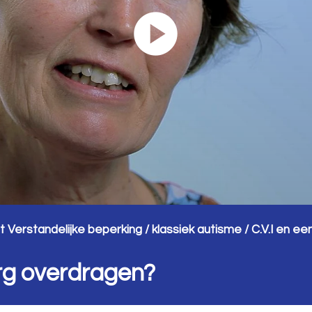
Verstandelijke beperking / klassiek autisme / C.V.I en e
org overdragen?