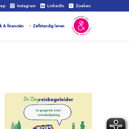
oep
Instagram
LinkedIn
Zoeken
search
k & financiën
Zelfstandig leven