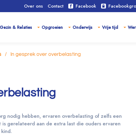
Over ons
Contact
Facebook
Facebookgr
Gezin & Relaties
Opgroeien
Onderwijs
Vrije tijd
Wer
s
In gesprek over overbelasting
erbelasting
org nodig hebben, ervaren overbelasting of zelfs een
 is gerelateerd aan de extra last die ouders ervaren
kind.