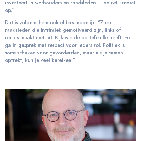
investeert in wethouders en raadsleden — bouwt krediet
op.”
Dat is volgens hem ook elders mogelijk. “Zoek
raadsleden die intrinsiek gemotiveerd zijn, links of
rechts maakt niet uit. Kijk wie de portefeuille heeft. En
ga in gesprek met respect voor ieders rol. Politiek is
soms schaken voor gevorderden, maar als je samen
optrekt, kun je veel bereiken.”